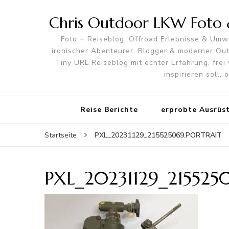
Chris Outdoor LKW Foto &
Foto + Reiseblog, Offroad Erlebnisse & Umwe
ironischer Abenteurer, Blogger & moderner O
Tiny URL Reiseblog mit echter Erfahrung, frei 
inspirieren soll,
Reise Berichte
erprobte Ausrüs
PXL_20231129_215525069.PORTRAIT
Startseite
PXL_20231129_215525