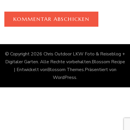
© Copyright 2026
Chris Outdoor LKW Foto & Reiseblog +
Digitaler Garten
. Alle Rechte vorbehalten.
Blossom Recipe
| Entwickelt von
Blossom Themes
.Präsentiert von
WordPress
.