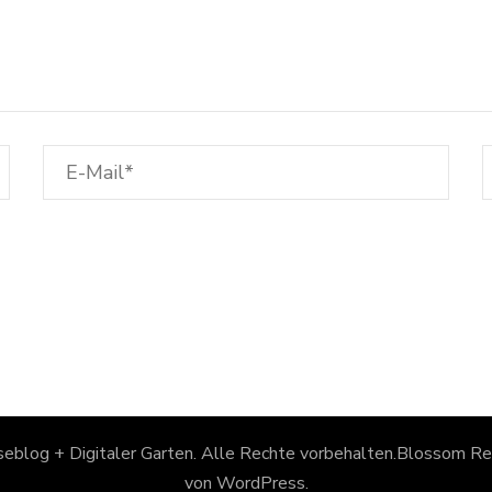
eblog + Digitaler Garten
. Alle Rechte vorbehalten.
Blossom Rec
von
WordPress
.