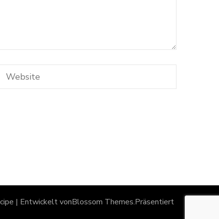
ipe | Entwickelt von
Blossom Themes
.Präsentiert