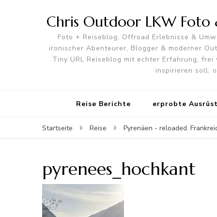
Chris Outdoor LKW Foto &
Foto + Reiseblog, Offroad Erlebnisse & Umwe
ironischer Abenteurer, Blogger & moderner O
Tiny URL Reiseblog mit echter Erfahrung, frei 
inspirieren soll,
Reise Berichte
erprobte Ausrüs
Startseite
Reise
Pyrenäen - reloaded. Frankrei
pyrenees_hochkant