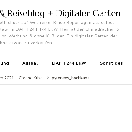
 Reiseblog + Digitaler Garten
ltschutz auf Weltreise. Reise Reportagen als selbst
utlaw im DAF T244 4×4 LKW. Heimat der Chinadrachen &
von Werbung & ohne KI Bilder. Ein digitaler Garten der
 ohne etwas zu verkaufen !
tung
Ausbau
DAF T244 LKW
Sonstiges
pyrenees_hochkant
ch 2021 + Corona Krise