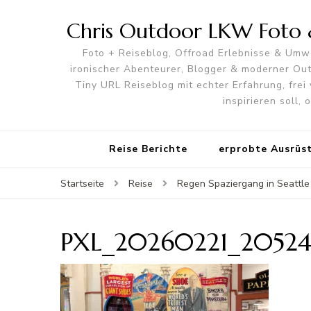
Chris Outdoor LKW Foto &
Foto + Reiseblog, Offroad Erlebnisse & Umwe
ironischer Abenteurer, Blogger & moderner O
Tiny URL Reiseblog mit echter Erfahrung, frei 
inspirieren soll,
Reise Berichte
erprobte Ausrüs
Startseite
Reise
Regen Spaziergang in Seattle
PXL_20260221_20524