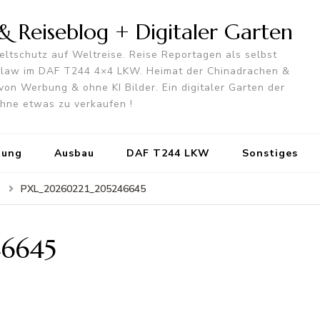
 Reiseblog + Digitaler Garten
ltschutz auf Weltreise. Reise Reportagen als selbst
utlaw im DAF T244 4×4 LKW. Heimat der Chinadrachen &
von Werbung & ohne KI Bilder. Ein digitaler Garten der
 ohne etwas zu verkaufen !
tung
Ausbau
DAF T244 LKW
Sonstiges
PXL_20260221_205246645
6645