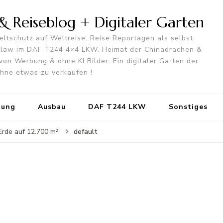
 Reiseblog + Digitaler Garten
ltschutz auf Weltreise. Reise Reportagen als selbst
utlaw im DAF T244 4×4 LKW. Heimat der Chinadrachen &
von Werbung & ohne KI Bilder. Ein digitaler Garten der
 ohne etwas zu verkaufen !
tung
Ausbau
DAF T244 LKW
Sonstiges
default
 Erde auf 12.700 m²