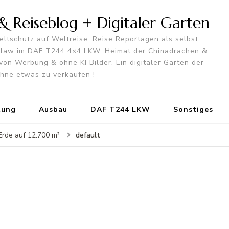
 Reiseblog + Digitaler Garten
ltschutz auf Weltreise. Reise Reportagen als selbst
utlaw im DAF T244 4×4 LKW. Heimat der Chinadrachen &
von Werbung & ohne KI Bilder. Ein digitaler Garten der
 ohne etwas zu verkaufen !
tung
Ausbau
DAF T244 LKW
Sonstiges
default
 Erde auf 12.700 m²