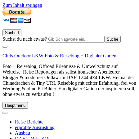
Zum Inhalt springen
Suche
Suchen
Suchst du nach etwas?
nach:
Chris Outdoor LKW Foto & Reiseblog + Digitaler Garten
Foto + Reiseblog, Offroad Erlebnisse & Umweltschutz auf
Weltreise. Reise Reportagen als selbst ironischer Abenteurer,
Blogger & moderner Outlaw im DAF T244 4×4 LKW. Heimat der
Chinadrachen & Tiny URL Reiseblog mit echter Erfahrung, frei von
Werbung & ohne KI Bilder. Ein digitaler Garten der inspirieren soll,
ohne etwas zu verkaufen !
Hauptmenü
Reise Berichte
erprobte Ausrüstung
Ausbau
DAF T244 LKW