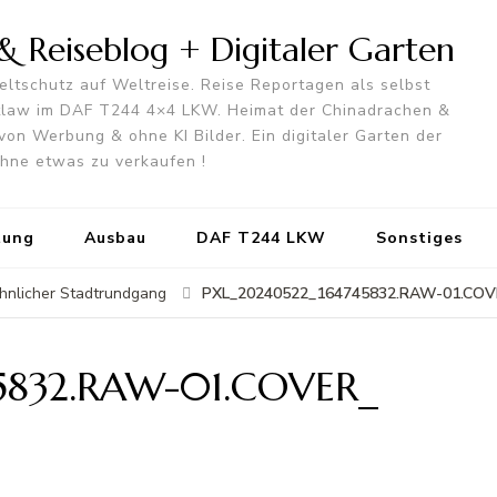
 Reiseblog + Digitaler Garten
ltschutz auf Weltreise. Reise Reportagen als selbst
utlaw im DAF T244 4×4 LKW. Heimat der Chinadrachen &
von Werbung & ohne KI Bilder. Ein digitaler Garten der
 ohne etwas zu verkaufen !
tung
Ausbau
DAF T244 LKW
Sonstiges
PXL_20240522_164745832.RAW-01.COV
öhnlicher Stadtrundgang
5832.RAW-01.COVER_