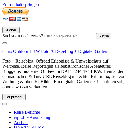
Zum Inhalt springen
Suche
Suchen
Suchst du nach etwas?
nach:
Chris Outdoor LKW Foto & Reiseblog + Digitaler Garten
Foto + Reiseblog, Offroad Erlebnisse & Umweltschutz auf
Weltreise. Reise Reportagen als selbst ironischer Abenteurer,
Blogger & moderner Outlaw im DAF T244 4×4 LKW. Heimat der
Chinadrachen & Tiny URL Reiseblog mit echter Erfahrung, frei von
Werbung & ohne KI Bilder. Ein digitaler Garten der inspirieren soll,
ohne etwas zu verkaufen !
Hauptmenü
Reise Berichte
erprobte Ausrüstung
Ausbau
DAF T244 LKW