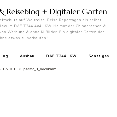
 Reiseblog + Digitaler Garten
ltschutz auf Weltreise. Reise Reportagen als selbst
utlaw im DAF T244 4×4 LKW. Heimat der Chinadrachen &
von Werbung & ohne KI Bilder. Ein digitaler Garten der
 ohne etwas zu verkaufen !
tung
Ausbau
DAF T244 LKW
Sonstiges
pacific_1_hochkant
S 1 & 101