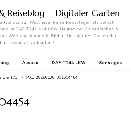
 Reiseblog + Digitaler Garten
ltschutz auf Weltreise. Reise Reportagen als selbst
utlaw im DAF T244 4×4 LKW. Heimat der Chinadrachen &
von Werbung & ohne KI Bilder. Ein digitaler Garten der
 ohne etwas zu verkaufen !
tung
Ausbau
DAF T244 LKW
Sonstiges
PXL_20260130_001604454
S 1 & 101
04454