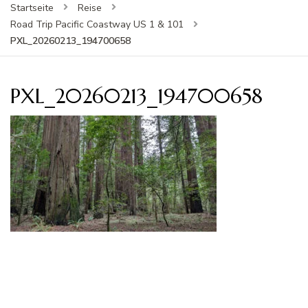
Startseite
Reise
Road Trip Pacific Coastway US 1 & 101
PXL_20260213_194700658
PXL_20260213_194700658