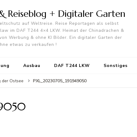
 Reiseblog + Digitaler Garten
ltschutz auf Weltreise. Reise Reportagen als selbst
utlaw im DAF T244 4×4 LKW. Heimat der Chinadrachen &
von Werbung & ohne KI Bilder. Ein digitaler Garten der
 ohne etwas zu verkaufen !
tung
Ausbau
DAF T244 LKW
Sonstiges
PXL_20230705_191949050
g der Ostsee
49050