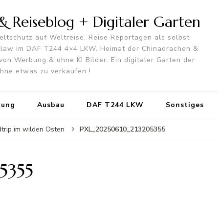
 Reiseblog + Digitaler Garten
ltschutz auf Weltreise. Reise Reportagen als selbst
utlaw im DAF T244 4×4 LKW. Heimat der Chinadrachen &
von Werbung & ohne KI Bilder. Ein digitaler Garten der
 ohne etwas zu verkaufen !
tung
Ausbau
DAF T244 LKW
Sonstiges
PXL_20250610_213205355
trip im wilden Osten
5355