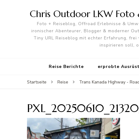
Chris Outdoor LKW Foto &
Foto + Reiseblog, Offroad Erlebnisse & Umwe
ironischer Abenteurer, Blogger & moderner O
Tiny URL Reiseblog mit echter Erfahrung, frei 
inspirieren soll,
Reise Berichte
erprobte Ausrüs
Startseite
Reise
Trans Kanada Highway - Road
PXL_20250610_21320