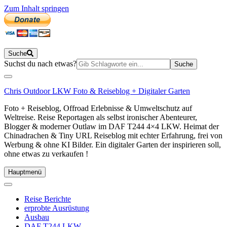
Zum Inhalt springen
Suche
Suchen
Suchst du nach etwas?
nach:
Chris Outdoor LKW Foto & Reiseblog + Digitaler Garten
Foto + Reiseblog, Offroad Erlebnisse & Umweltschutz auf
Weltreise. Reise Reportagen als selbst ironischer Abenteurer,
Blogger & moderner Outlaw im DAF T244 4×4 LKW. Heimat der
Chinadrachen & Tiny URL Reiseblog mit echter Erfahrung, frei von
Werbung & ohne KI Bilder. Ein digitaler Garten der inspirieren soll,
ohne etwas zu verkaufen !
Hauptmenü
Reise Berichte
erprobte Ausrüstung
Ausbau
DAF T244 LKW