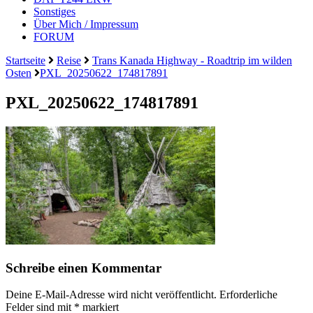
Sonstiges
Über Mich / Impressum
FORUM
Startseite
Reise
Trans Kanada Highway - Roadtrip im wilden
Osten
PXL_20250622_174817891
PXL_20250622_174817891
Schreibe einen Kommentar
Deine E-Mail-Adresse wird nicht veröffentlicht.
Erforderliche
Felder sind mit
*
markiert