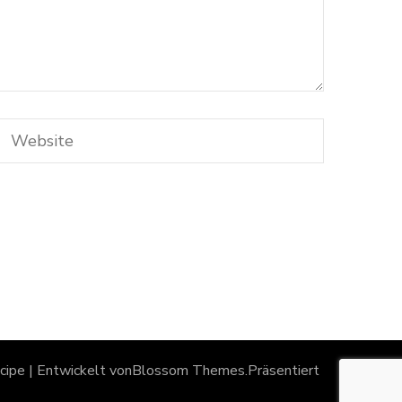
ipe | Entwickelt von
Blossom Themes
.Präsentiert