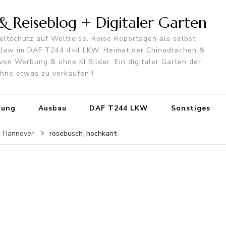
 Reiseblog + Digitaler Garten
ltschutz auf Weltreise. Reise Reportagen als selbst
utlaw im DAF T244 4×4 LKW. Heimat der Chinadrachen &
von Werbung & ohne KI Bilder. Ein digitaler Garten der
 ohne etwas zu verkaufen !
tung
Ausbau
DAF T244 LKW
Sonstiges
rosebusch_hochkant
n Hannover