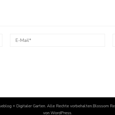
eblog + Digitaler Garten
. Alle Rechte vorbehalten.
Blossom Rec
von
WordPress
.