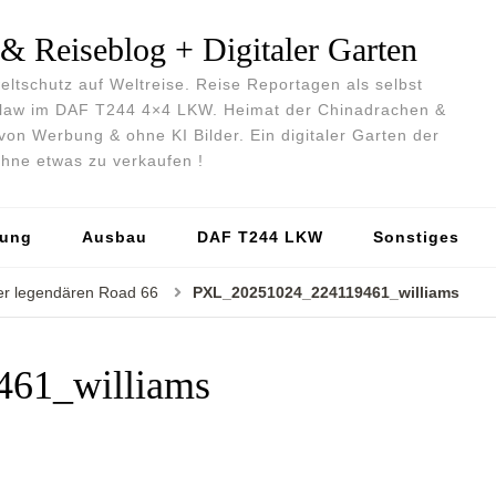
 Reiseblog + Digitaler Garten
ltschutz auf Weltreise. Reise Reportagen als selbst
utlaw im DAF T244 4×4 LKW. Heimat der Chinadrachen &
von Werbung & ohne KI Bilder. Ein digitaler Garten der
 ohne etwas zu verkaufen !
tung
Ausbau
DAF T244 LKW
Sonstiges
er legendären Road 66
PXL_20251024_224119461_williams
61_williams