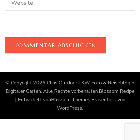
© Copyright 2026
Chris Outdoor LKW Foto & Reiseblog +
Digitaler Garten
. Alle Rechte vorbehalten.
Blossom Recipe
| Entwickelt von
Blossom Themes
.Präsentiert von
WordPress
.