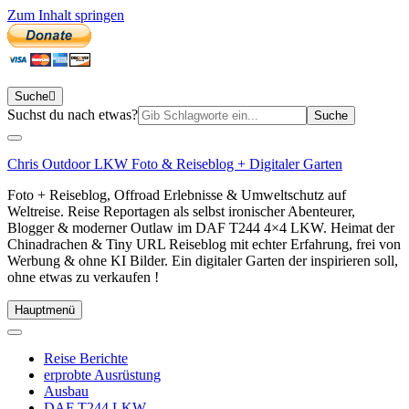
Zum Inhalt springen
Suche
Suchen
Suchst du nach etwas?
nach:
Chris Outdoor LKW Foto & Reiseblog + Digitaler Garten
Foto + Reiseblog, Offroad Erlebnisse & Umweltschutz auf
Weltreise. Reise Reportagen als selbst ironischer Abenteurer,
Blogger & moderner Outlaw im DAF T244 4×4 LKW. Heimat der
Chinadrachen & Tiny URL Reiseblog mit echter Erfahrung, frei von
Werbung & ohne KI Bilder. Ein digitaler Garten der inspirieren soll,
ohne etwas zu verkaufen !
Hauptmenü
Reise Berichte
erprobte Ausrüstung
Ausbau
DAF T244 LKW