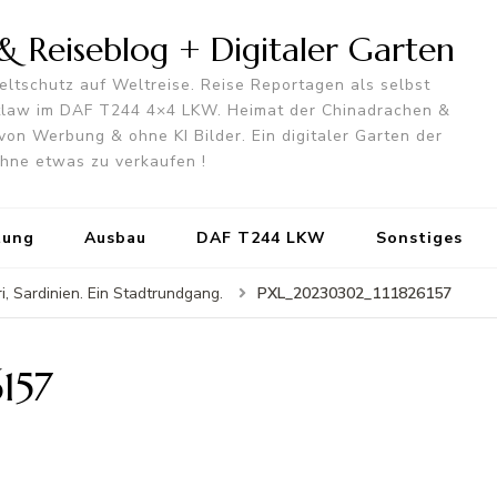
 Reiseblog + Digitaler Garten
ltschutz auf Weltreise. Reise Reportagen als selbst
utlaw im DAF T244 4×4 LKW. Heimat der Chinadrachen &
von Werbung & ohne KI Bilder. Ein digitaler Garten der
 ohne etwas zu verkaufen !
tung
Ausbau
DAF T244 LKW
Sonstiges
PXL_20230302_111826157
i, Sardinien. Ein Stadtrundgang.
157