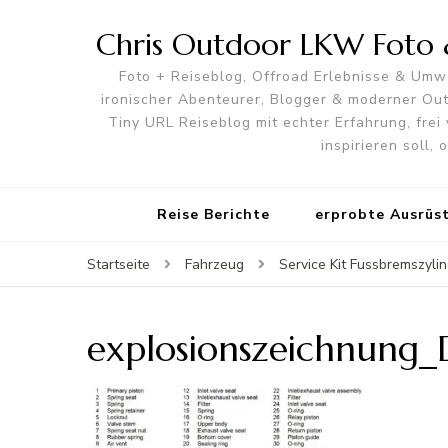
Chris Outdoor LKW Foto &
Foto + Reiseblog, Offroad Erlebnisse & Umwe
ironischer Abenteurer, Blogger & moderner O
Tiny URL Reiseblog mit echter Erfahrung, frei 
inspirieren soll,
Reise Berichte
erprobte Ausrüs
Startseite
Fahrzeug
Service Kit Fussbremszyl
explosionszeichnung_