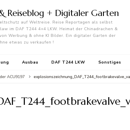
 Reiseblog + Digitaler Garten
ltschutz auf Weltreise. Reise Reportagen als selbst
utlaw im DAF T244 4×4 LKW. Heimat der Chinadrachen &
von Werbung & ohne KI Bilder. Ein digitaler Garten der
 ohne etwas zu verkaufen !
tung
Ausbau
DAF T244 LKW
Sonstiges
explosionszeichnung_DAF_T244_footbrakevalve_va
inder ACU9197
DAF_T244_footbrakevalve_v