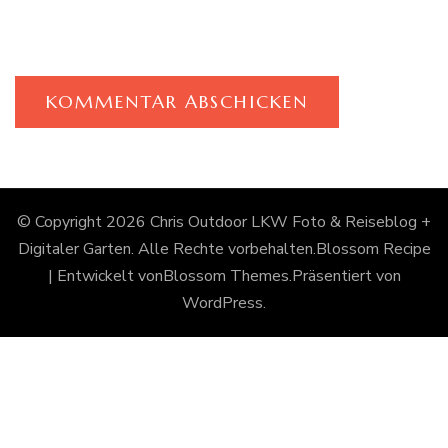
© Copyright 2026
Chris Outdoor LKW Foto & Reiseblog +
Digitaler Garten
. Alle Rechte vorbehalten.
Blossom Recipe
| Entwickelt von
Blossom Themes
.Präsentiert von
WordPress
.