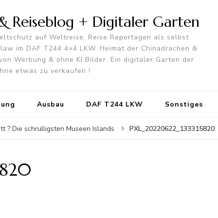
 Reiseblog + Digitaler Garten
ltschutz auf Weltreise. Reise Reportagen als selbst
utlaw im DAF T244 4×4 LKW. Heimat der Chinadrachen &
von Werbung & ohne KI Bilder. Ein digitaler Garten der
 ohne etwas zu verkaufen !
tung
Ausbau
DAF T244 LKW
Sonstiges
PXL_20220622_133315820
t ? Die schrulligsten Museen Islands
5820