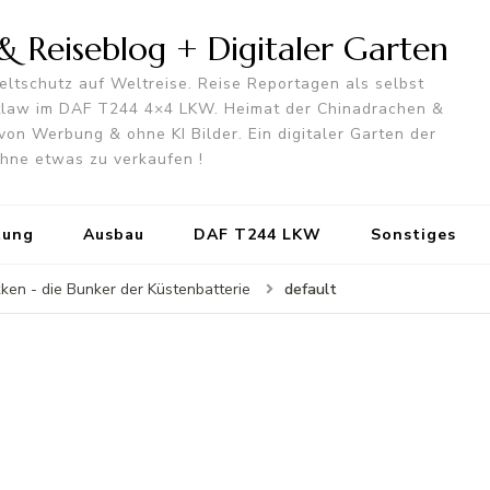
 Reiseblog + Digitaler Garten
ltschutz auf Weltreise. Reise Reportagen als selbst
utlaw im DAF T244 4×4 LKW. Heimat der Chinadrachen &
von Werbung & ohne KI Bilder. Ein digitaler Garten der
 ohne etwas zu verkaufen !
tung
Ausbau
DAF T244 LKW
Sonstiges
default
ken - die Bunker der Küstenbatterie