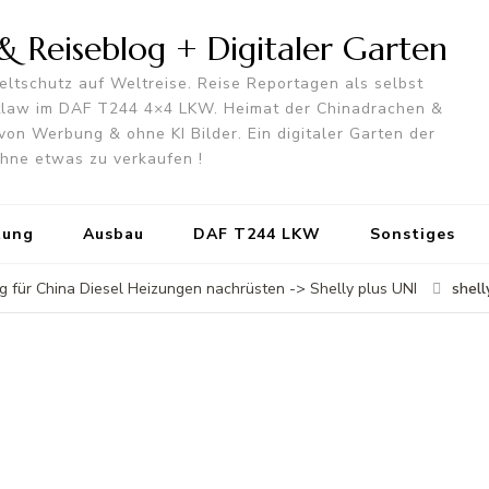
 Reiseblog + Digitaler Garten
ltschutz auf Weltreise. Reise Reportagen als selbst
utlaw im DAF T244 4×4 LKW. Heimat der Chinadrachen &
von Werbung & ohne KI Bilder. Ein digitaler Garten der
 ohne etwas zu verkaufen !
tung
Ausbau
DAF T244 LKW
Sonstiges
shel
g für China Diesel Heizungen nachrüsten -> Shelly plus UNI