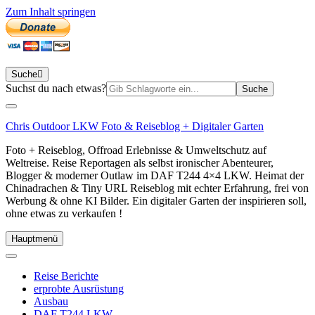
Zum Inhalt springen
Suche
Suchen
Suchst du nach etwas?
nach:
Chris Outdoor LKW Foto & Reiseblog + Digitaler Garten
Foto + Reiseblog, Offroad Erlebnisse & Umweltschutz auf
Weltreise. Reise Reportagen als selbst ironischer Abenteurer,
Blogger & moderner Outlaw im DAF T244 4×4 LKW. Heimat der
Chinadrachen & Tiny URL Reiseblog mit echter Erfahrung, frei von
Werbung & ohne KI Bilder. Ein digitaler Garten der inspirieren soll,
ohne etwas zu verkaufen !
Hauptmenü
Reise Berichte
erprobte Ausrüstung
Ausbau
DAF T244 LKW