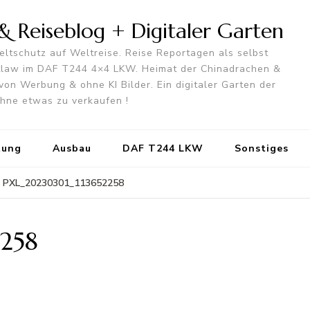
 Reiseblog + Digitaler Garten
ltschutz auf Weltreise. Reise Reportagen als selbst
utlaw im DAF T244 4×4 LKW. Heimat der Chinadrachen &
von Werbung & ohne KI Bilder. Ein digitaler Garten der
 ohne etwas zu verkaufen !
tung
Ausbau
DAF T244 LKW
Sonstiges
PXL_20230301_113652258
258