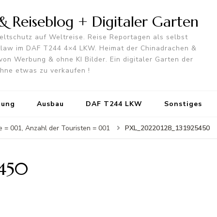
 Reiseblog + Digitaler Garten
ltschutz auf Weltreise. Reise Reportagen als selbst
utlaw im DAF T244 4×4 LKW. Heimat der Chinadrachen &
von Werbung & ohne KI Bilder. Ein digitaler Garten der
 ohne etwas zu verkaufen !
tung
Ausbau
DAF T244 LKW
Sonstiges
PXL_20220128_131925450
e = 001, Anzahl der Touristen = 001
5450