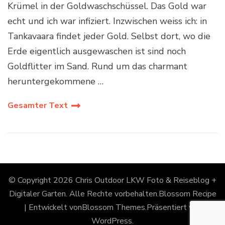
Krümel in der Goldwaschschüssel. Das Gold war
echt und ich war infiziert. Inzwischen weiss ich: in
Tankavaara findet jeder Gold. Selbst dort, wo die
Erde eigentlich ausgewaschen ist sind noch
Goldflitter im Sand. Rund um das charmant
heruntergekommene …
Gesamter Text
© Copyright 2026
Chris Outdoor LKW Foto & Reiseblog +
Digitaler Garten
. Alle Rechte vorbehalten.
Blossom Recipe
| Entwickelt von
Blossom Themes
.Präsentiert von
WordPress
.