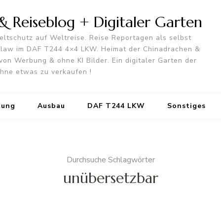
 Reiseblog + Digitaler Garten
ltschutz auf Weltreise. Reise Reportagen als selbst
utlaw im DAF T244 4×4 LKW. Heimat der Chinadrachen &
von Werbung & ohne KI Bilder. Ein digitaler Garten der
 ohne etwas zu verkaufen !
tung
Ausbau
DAF T244 LKW
Sonstiges
Durchsuche Schlagwörter
unübersetzbar