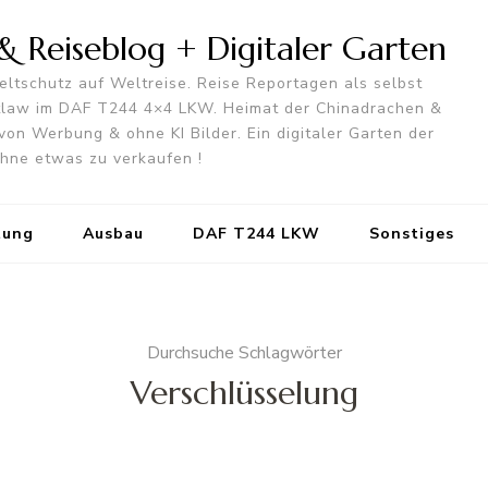
 Reiseblog + Digitaler Garten
ltschutz auf Weltreise. Reise Reportagen als selbst
utlaw im DAF T244 4×4 LKW. Heimat der Chinadrachen &
von Werbung & ohne KI Bilder. Ein digitaler Garten der
 ohne etwas zu verkaufen !
tung
Ausbau
DAF T244 LKW
Sonstiges
Durchsuche Schlagwörter
Verschlüsselung