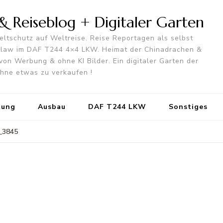
 Reiseblog + Digitaler Garten
ltschutz auf Weltreise. Reise Reportagen als selbst
utlaw im DAF T244 4×4 LKW. Heimat der Chinadrachen &
von Werbung & ohne KI Bilder. Ein digitaler Garten der
 ohne etwas zu verkaufen !
tung
Ausbau
DAF T244 LKW
Sonstiges
_3845