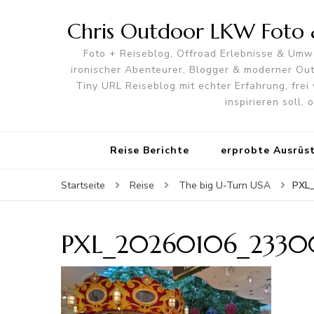
Chris Outdoor LKW Foto &
Foto + Reiseblog, Offroad Erlebnisse & Umwe
ironischer Abenteurer, Blogger & moderner O
Tiny URL Reiseblog mit echter Erfahrung, frei 
inspirieren soll,
Reise Berichte
erprobte Ausrüs
PXL
Startseite
Reise
The big U-Turn USA
PXL_20260106_2330