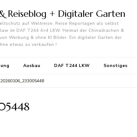
 Reiseblog + Digitaler Garten
ltschutz auf Weltreise. Reise Reportagen als selbst
utlaw im DAF T244 4×4 LKW. Heimat der Chinadrachen &
von Werbung & ohne KI Bilder. Ein digitaler Garten der
 ohne etwas zu verkaufen !
tung
Ausbau
DAF T244 LKW
Sonstiges
_20260106_233005448
05448