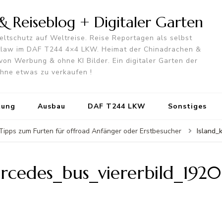
 Reiseblog + Digitaler Garten
ltschutz auf Weltreise. Reise Reportagen als selbst
utlaw im DAF T244 4×4 LKW. Heimat der Chinadrachen &
von Werbung & ohne KI Bilder. Ein digitaler Garten der
 ohne etwas zu verkaufen !
tung
Ausbau
DAF T244 LKW
Sonstiges
Island_
- Tipps zum Furten für offroad Anfänger oder Erstbesucher
rcedes_bus_viererbild_1920