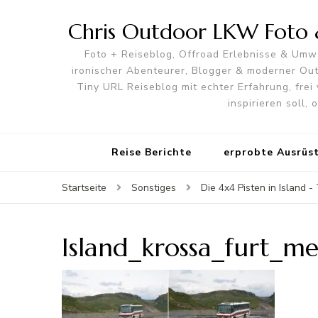
Chris Outdoor LKW Foto &
Foto + Reiseblog, Offroad Erlebnisse & Umwe
ironischer Abenteurer, Blogger & moderner O
Tiny URL Reiseblog mit echter Erfahrung, frei 
inspirieren soll,
Reise Berichte
erprobte Ausrüs
Startseite
Sonstiges
Die 4x4 Pisten in Island 
Island_krossa_furt_me