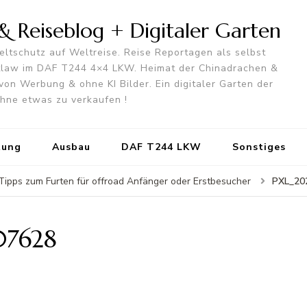
 Reiseblog + Digitaler Garten
ltschutz auf Weltreise. Reise Reportagen als selbst
utlaw im DAF T244 4×4 LKW. Heimat der Chinadrachen &
von Werbung & ohne KI Bilder. Ein digitaler Garten der
 ohne etwas zu verkaufen !
tung
Ausbau
DAF T244 LKW
Sonstiges
PXL_20
- Tipps zum Furten für offroad Anfänger oder Erstbesucher
07628