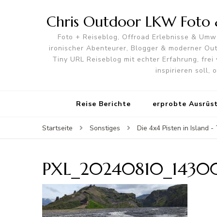
Chris Outdoor LKW Foto &
Foto + Reiseblog, Offroad Erlebnisse & Umwe
ironischer Abenteurer, Blogger & moderner O
Tiny URL Reiseblog mit echter Erfahrung, frei 
inspirieren soll,
Reise Berichte
erprobte Ausrüs
Startseite
Sonstiges
Die 4x4 Pisten in Island 
PXL_20240810_1430