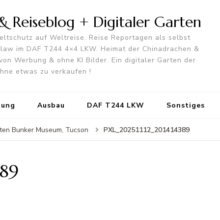
 Reiseblog + Digitaler Garten
ltschutz auf Weltreise. Reise Reportagen als selbst
utlaw im DAF T244 4×4 LKW. Heimat der Chinadrachen &
von Werbung & ohne KI Bilder. Ein digitaler Garten der
 ohne etwas zu verkaufen !
tung
Ausbau
DAF T244 LKW
Sonstiges
PXL_20251112_201414389
keten Bunker Museum, Tucson
389