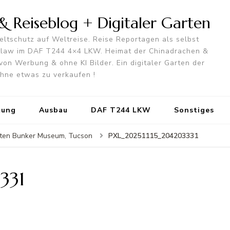
 Reiseblog + Digitaler Garten
ltschutz auf Weltreise. Reise Reportagen als selbst
utlaw im DAF T244 4×4 LKW. Heimat der Chinadrachen &
von Werbung & ohne KI Bilder. Ein digitaler Garten der
 ohne etwas zu verkaufen !
tung
Ausbau
DAF T244 LKW
Sonstiges
PXL_20251115_204203331
keten Bunker Museum, Tucson
331