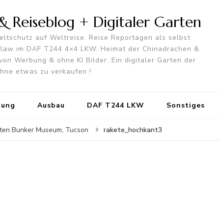
 Reiseblog + Digitaler Garten
ltschutz auf Weltreise. Reise Reportagen als selbst
utlaw im DAF T244 4×4 LKW. Heimat der Chinadrachen &
von Werbung & ohne KI Bilder. Ein digitaler Garten der
 ohne etwas zu verkaufen !
tung
Ausbau
DAF T244 LKW
Sonstiges
rakete_hochkant3
keten Bunker Museum, Tucson