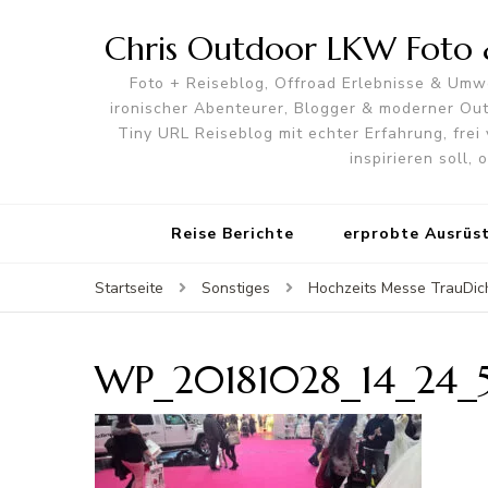
Chris Outdoor LKW Foto &
Foto + Reiseblog, Offroad Erlebnisse & Umwe
ironischer Abenteurer, Blogger & moderner O
Tiny URL Reiseblog mit echter Erfahrung, frei 
inspirieren soll,
Reise Berichte
erprobte Ausrüs
Startseite
Sonstiges
Hochzeits Messe TrauDic
WP_20181028_14_24_