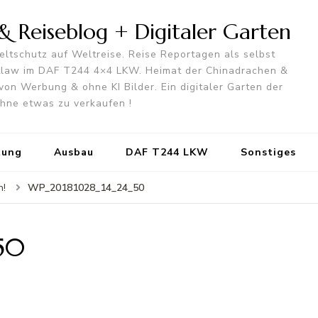
 Reiseblog + Digitaler Garten
ltschutz auf Weltreise. Reise Reportagen als selbst
utlaw im DAF T244 4×4 LKW. Heimat der Chinadrachen &
von Werbung & ohne KI Bilder. Ein digitaler Garten der
 ohne etwas zu verkaufen !
tung
Ausbau
DAF T244 LKW
Sonstiges
WP_20181028_14_24_50
h!
50