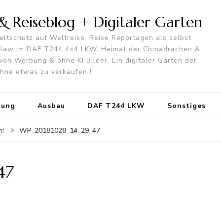
 Reiseblog + Digitaler Garten
ltschutz auf Weltreise. Reise Reportagen als selbst
utlaw im DAF T244 4×4 LKW. Heimat der Chinadrachen &
von Werbung & ohne KI Bilder. Ein digitaler Garten der
 ohne etwas zu verkaufen !
tung
Ausbau
DAF T244 LKW
Sonstiges
WP_20181028_14_29_47
h!
47