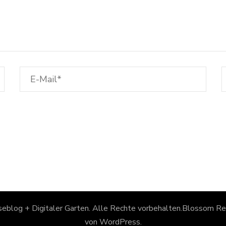
eblog + Digitaler Garten
. Alle Rechte vorbehalten.
Blossom Rec
von
WordPress
.