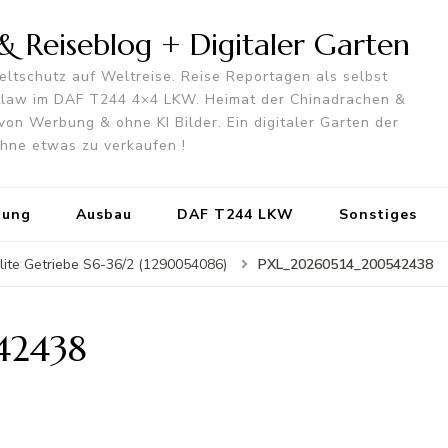
 Reiseblog + Digitaler Garten
ltschutz auf Weltreise. Reise Reportagen als selbst
utlaw im DAF T244 4×4 LKW. Heimat der Chinadrachen &
von Werbung & ohne KI Bilder. Ein digitaler Garten der
 ohne etwas zu verkaufen !
tung
Ausbau
DAF T244 LKW
Sonstiges
PXL_20260514_200542438
ite Getriebe S6-36/2 (1290054086)
42438