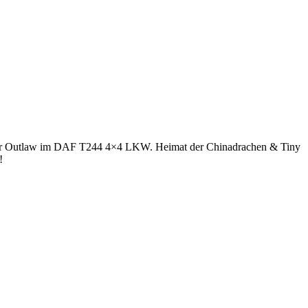
derner Outlaw im DAF T244 4×4 LKW. Heimat der Chinadrachen & Tiny
!