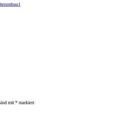
lterumbau1
sind mit
*
markiert