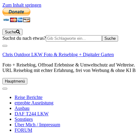
Zum Inhalt springen
Suche
Suchen
Suchst du nach etwas?
nach:
Chris Outdoor LKW Foto & Reiseblog + Digitaler Garten
Foto + Reiseblog, Offroad Erlebnisse & Umweltschutz auf Weltreis
URL Reiseblog mit echter Erfahrung, frei von Werbung & ohne KI Bilde
Hauptmenü
Reise Berichte
erprobte Ausrüstung
Ausbau
DAF T244 LKW
Sonstiges
Über Mich / Impressum
FORUM