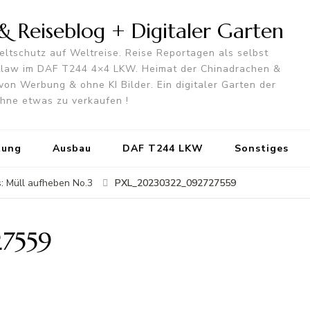
 Reiseblog + Digitaler Garten
ltschutz auf Weltreise. Reise Reportagen als selbst
utlaw im DAF T244 4×4 LKW. Heimat der Chinadrachen &
von Werbung & ohne KI Bilder. Ein digitaler Garten der
 ohne etwas zu verkaufen !
tung
Ausbau
DAF T244 LKW
Sonstiges
PXL_20230322_092727559
 Müll aufheben No.3
7559