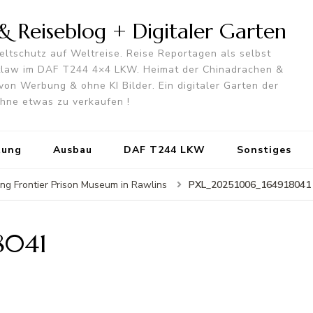
 Reiseblog + Digitaler Garten
ltschutz auf Weltreise. Reise Reportagen als selbst
utlaw im DAF T244 4×4 LKW. Heimat der Chinadrachen &
von Werbung & ohne KI Bilder. Ein digitaler Garten der
 ohne etwas zu verkaufen !
tung
Ausbau
DAF T244 LKW
Sonstiges
PXL_20251006_164918041
ing Frontier Prison Museum in Rawlins
8041