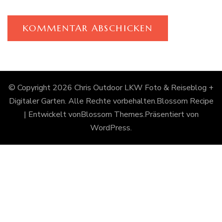
© Copyright 2026
Chris Outdoor LKW Foto & Reiseblog +
Digitaler Garten
. Alle Rechte vorbehalten.
Blossom Recipe
| Entwickelt von
Blossom Themes
.Präsentiert von
WordPress
.