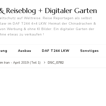
 Reiseblog + Digitaler Garten
ltschutz auf Weltreise. Reise Reportagen als selbst
utlaw im DAF T244 4×4 LKW. Heimat der Chinadrachen &
von Werbung & ohne KI Bilder. Ein digitaler Garten der
 ohne etwas zu verkaufen !
tung
Ausbau
DAF T244 LKW
Sonstiges
DSC_0782
 Iran - April 2019 (Teil 1)