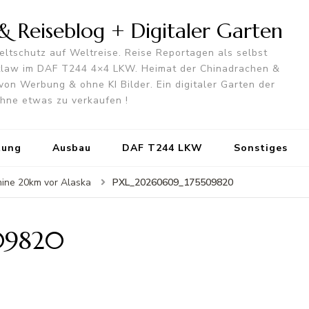
 Reiseblog + Digitaler Garten
ltschutz auf Weltreise. Reise Reportagen als selbst
utlaw im DAF T244 4×4 LKW. Heimat der Chinadrachen &
von Werbung & ohne KI Bilder. Ein digitaler Garten der
 ohne etwas zu verkaufen !
tung
Ausbau
DAF T244 LKW
Sonstiges
PXL_20260609_175509820
mine 20km vor Alaska
09820