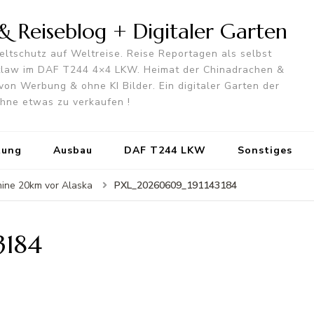
 Reiseblog + Digitaler Garten
ltschutz auf Weltreise. Reise Reportagen als selbst
utlaw im DAF T244 4×4 LKW. Heimat der Chinadrachen &
von Werbung & ohne KI Bilder. Ein digitaler Garten der
 ohne etwas zu verkaufen !
tung
Ausbau
DAF T244 LKW
Sonstiges
PXL_20260609_191143184
mine 20km vor Alaska
3184